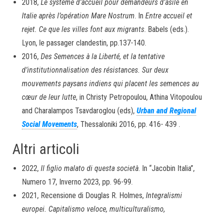
2018,
Le système d’accueil pour demandeurs d’asile en
Italie après l’opération Mare Nostrum
. In
Entre accueil et
rejet. Ce que les villes font aux migrants
. Babels (eds.).
Lyon, le passager clandestin, pp.137-140.
2016,
Des Semences à la Liberté, et la tentative
d’institutionnalisation des résistances. Sur deux
mouvements paysans indiens qui placent les semences au
cœur de leur lutte
, in Christy Petropoulou, Athina Vitopoulou
and Charalampos Tsavdaroglou (eds),
Urban and Regional
Social Movements
, Thessaloniki 2016, pp. 416- 439 .
Altri articoli
2022,
Il figlio malato di questa società
. In “Jacobin Italia”,
Numero 17, Inverno 2023, pp. 96-99.
2021, Recensione di Douglas R. Holmes,
Integralismi
europei. Capitalismo veloce, multiculturalismo,