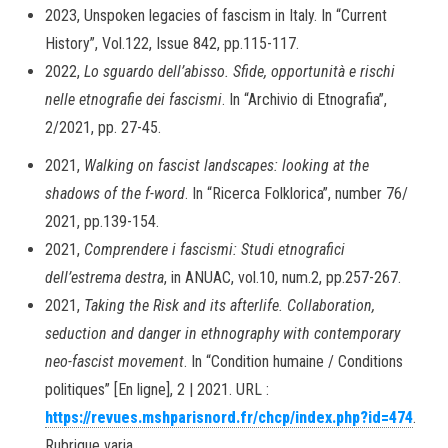
2023, Unspoken legacies of fascism in Italy. In “Current
History”, Vol.122, Issue 842, pp.115-117.
2022,
Lo sguardo dell’abisso. Sfide, opportunità e rischi
nelle etnografie dei fascismi
. In “Archivio di Etnografia”,
2/2021, pp. 27-45.
2021,
Walking on fascist landscapes: looking at the
shadows of the f-word
. In “Ricerca Folklorica”, number 76/
2021, pp.139-154.
2021,
Comprendere i fascismi: Studi etnografici
dell’estrema destra
, in ANUAC, vol.10, num.2, pp.257-267.
2021,
Taking the Risk and its afterlife. Collaboration,
seduction and danger in ethnography with contemporary
neo-fascist movement
. In “Condition humaine / Conditions
politiques” [En ligne], 2 | 2021. URL :
https://revues.mshparisnord.fr/chcp/index.php?id=474
.
Rubrique varia.