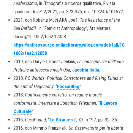
neofascismo
, in “Etnografia e ricerca qualitativa, Rivista
quadrimestrale” 2/2021, pp. 373-375, doi: 10.3240/101577.
2021, con Roberta Muci AKA Joe1,
The Resistance of the
Sea Daffodil.
In “Feminist Anthropology”, Art Matters.
doi.org/10.1002/fea2.12058.
https://anthrosource.onlinelibrary.wiley.com/doi/full/10.
1002/fea2.12058
2019, con Daryle Lamont Jenkins,
Le conseguenze dell’odio.
Pratiche antifasciste negli Usa
,
Jacobin Italia
.
2018,
PC Worlds: Political Correctness and Rising Elites at
the End of Hegemony
. “
FocaalBlog
”.
2018,
Politicamente corretto: un regime morale
conformista. Intervista a Jonathan Friedman
, “
Il Lavoro
Culturale
”.
2016,
CasaPound
, “
Lo Straniero
”, XX, n.197, pp. 32- 35.
2016, con Mimmo Franzinelli,
Un Osservatorio per la libertà