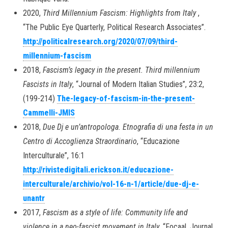
2020,
Third Millennium Fascism: Highlights from Italy
,
“The Public Eye Quarterly, Political Research Associates”.
http://politicalresearch.org/2020/07/09/third-
millennium-fascism
2018,
Fascism’s legacy in the present. Third millennium
Fascists in Italy
, “Journal of Modern Italian Studies”, 23:2,
(199-214)
The-legacy-of-fascism-in-the-present-
Cammelli-JMIS
2018,
Due Dj e un’antropologa. Etnografia di una festa in un
Centro di Accoglienza Straordinario
, “Educazione
Interculturale”, 16:1
http://rivistedigitali.erickson.it/educazione-
interculturale/archivio/vol-16-n-1/article/due-dj-e-
unantr
2017,
Fascism as a style of life: Community life and
violence in a neo-fascist movement in Italy
, “Focaal. Journal